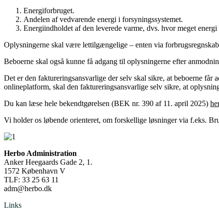
Energiforbruget.
Andelen af vedvarende energi i forsyningssystemet.
Energiindholdet af den leverede varme, dvs. hvor meget energi 
Oplysningerne skal være lettilgængelige – enten via forbrugsregnskabe
Beboerne skal også kunne få adgang til oplysningerne efter anmodnin
Det er den faktureringsansvarlige der selv skal sikre, at beboerne får 
onlineplatform, skal den faktureringsansvarlige selv sikre, at oplysni
Du kan læse hele bekendtgørelsen (BEK nr. 390 af 11. april 2025)
her
Vi holder os løbende orienteret, om forskellige løsninger via f.eks.
Herbo Administration
Anker Heegaards Gade 2, 1.
1572 København V
TLF:
33 25 63 11
adm@herbo.dk
Links