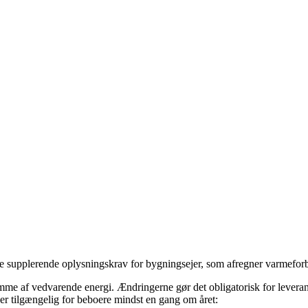
e supplerende oplysningskrav for bygningsejer, som afregner varmeforb
emme af vedvarende energi. Ændringerne gør det obligatorisk for levera
er tilgængelig for beboere mindst en gang om året: