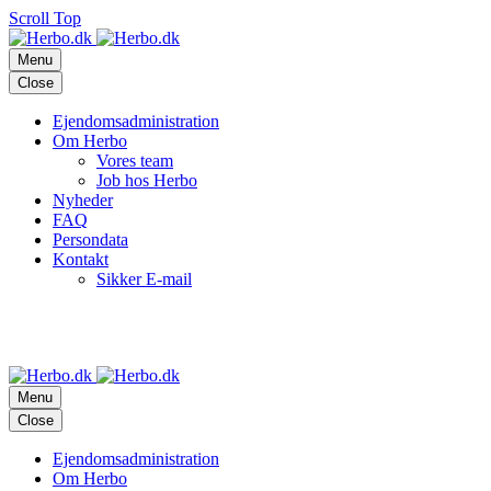
Scroll Top
Menu
Close
Ejendomsadministration
Om Herbo
Vores team
Job hos Herbo
Nyheder
FAQ
Persondata
Kontakt
Sikker E-mail
adm@herbo.dk
Frederiksberg
Allé
29,
1820
Frederiksberg
C
(+45)
33
25
63
11
Menu
Close
Ejendomsadministration
Om Herbo