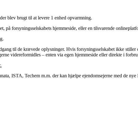
der blev brugt til at levere 1 enhed opvarmning.
t, på forsyningsselskabets hjemmeside, eller en tilsvarende onlineplatf
g.
adgang til de krævede oplysninger. Hvis forsyningsselskabet ikke stiller
ngerne videreformidles – enten via egen hjemmeside eller direkte i forb
.
 Brunata, ISTA, Techem m.m. der kan hjælpe ejendomsejerne med de nye 