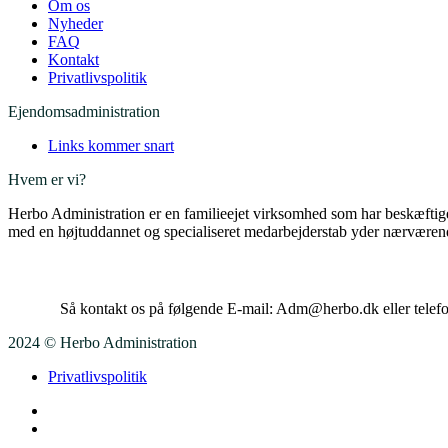
Om os
Nyheder
FAQ
Kontakt
Privatlivspolitik
Ejendomsadministration
Links kommer snart
Hvem er vi?
Herbo Administration er en familieejet virksomhed som har beskæftig
med en højtuddannet og specialiseret medarbejderstab yder nærværen
Har du spørgsmål?
Så kontakt os på følgende E-mail: Adm@herbo.dk eller telefo
2024 © Herbo Administration
Privatlivspolitik